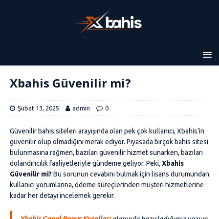
Xbahis Güvenilir mi?
Şubat 13, 2025
admin
0
Güvenilir bahis siteleri arayışında olan pek çok kullanıcı, Xbahis’in
güvenilir olup olmadığını merak ediyor. Piyasada birçok bahis sitesi
bulunmasına rağmen, bazıları güvenilir hizmet sunarken, bazıları
dolandırıcılık faaliyetleriyle gündeme geliyor. Peki,
Xbahis
Güvenilir mi?
Bu sorunun cevabını bulmak için lisans durumundan
kullanıcı yorumlarına, ödeme süreçlerinden müşteri hizmetlerine
kadar her detayı incelemek gerekir.
Xbahis Genel Bonus Kuralları
alanında hazırladığımız yazıya