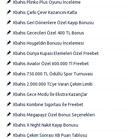
Xbahis Plinko Plus Oyunu İnceleme
Xbahis Çarkı Çevir Kazancını Katla
Xbahis Geri Dönenlere Özel Kayıp Bonusu
Xbahis Gececileri Özel 400 TL Bonus
Xbahis Hoşgeldin Bonusu İncelemesi
Xbahis Dünya Kupası Elemeleri Özel Freebet
Xbahis Aviator Özel 600.000 Tl Freebet
Xbahis 750.000 TL Ödüllü Spor Turnuvası
Xbahis 2.000.000 TL’ye Varan Çekim Limiti
Xbahis Gece Modu İle Ekstra Kazançlar
Xbahis Kombine Sigortası İle Freebet
Xbahis Megapayz Özel Bonus Seçenekleri
Xbahis X Night Nakit Kayıp Bonusu
Xbahis Çekim Sonrası XB Puan Tablosu