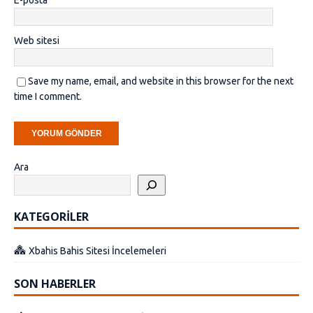
E-posta
*
Web sitesi
Save my name, email, and website in this browser for the next
time I comment.
Ara
KATEGORILER
Xbahis Bahis Sitesi İncelemeleri
SON HABERLER