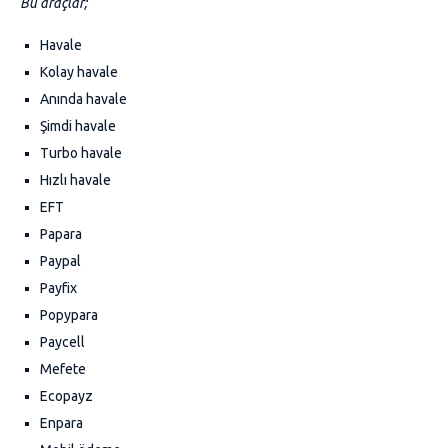
Bu araçlar;
Havale
Kolay havale
Anında havale
Şimdi havale
Turbo havale
Hızlı havale
EFT
Papara
Paypal
Payfix
Popypara
Paycell
Mefete
Ecopayz
Enpara