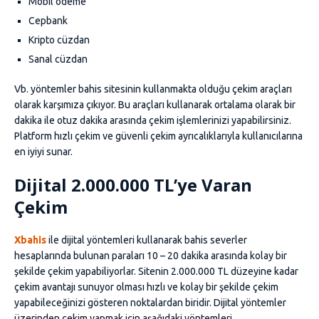
Mobil ödeme
Cepbank
Kripto cüzdan
Sanal cüzdan
Vb. yöntemler bahis sitesinin kullanmakta olduğu çekim araçları
olarak karşımıza çıkıyor. Bu araçları kullanarak ortalama olarak bir
dakika ile otuz dakika arasında çekim işlemlerinizi yapabilirsiniz.
Platform hızlı çekim ve güvenli çekim ayrıcalıklarıyla kullanıcılarına
en iyiyi sunar.
Dijital 2.000.000 TL’ye Varan
Çekim
Xbahis
ile dijital yöntemleri kullanarak bahis severler
hesaplarında bulunan paraları 10 – 20 dakika arasında kolay bir
şekilde çekim yapabiliyorlar. Sitenin 2.000.000 TL düzeyine kadar
çekim avantajı sunuyor olması hızlı ve kolay bir şekilde çekim
yapabileceğinizi gösteren noktalardan biridir. Dijital yöntemler
üzerinden çekim yapmak için aşağıdaki yöntemleri