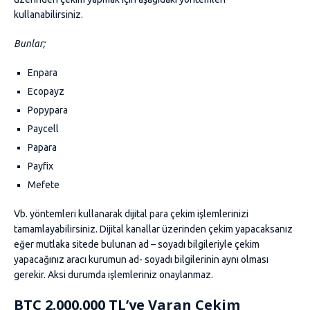
kullanabilirsiniz.
Bunlar;
Enpara
Ecopayz
Popypara
Paycell
Papara
Payfix
Mefete
Vb. yöntemleri kullanarak dijital para çekim işlemlerinizi
tamamlayabilirsiniz. Dijital kanallar üzerinden çekim yapacaksanız
eğer mutlaka sitede bulunan ad – soyadı bilgileriyle çekim
yapacağınız aracı kurumun ad- soyadı bilgilerinin aynı olması
gerekir. Aksi durumda işlemleriniz onaylanmaz.
BTC 2.000.000 TL’ye Varan Çekim