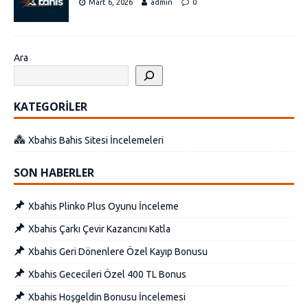
Mart 6, 2026
admin
0
Ara
KATEGORILER
Xbahis Bahis Sitesi İncelemeleri
SON HABERLER
Xbahis Plinko Plus Oyunu İnceleme
Xbahis Çarkı Çevir Kazancını Katla
Xbahis Geri Dönenlere Özel Kayıp Bonusu
Xbahis Gececileri Özel 400 TL Bonus
Xbahis Hoşgeldin Bonusu İncelemesi