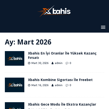
Ay:
Mart 2026
Xbahis En İyi Oranlar İle Yüksek Kazanç
Fırsatı
Mart 30, 2026
admin
0
Xbahis Kombine Sigortası İle Freebet
Mart 16, 2026
admin
0
Xbahis Gece Modu İle Ekstra Kazançlar